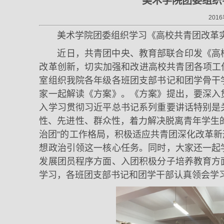
美术学院团委组织
2016
美术学院团委组织学习《高校共青团改革
近日，共青团中央、教育部联合印发《高
改革创新，切实加强和改进高校共青团各项工作和
室组织我院各年级各班团支部书记和团学骨干
家一起解读《方案》。《方案》提出，要深入
入学习贯彻习近平总书记系列重要讲话特别是
性、先进性、群众性，着力解决脱离青年学生
治团”的工作格局，积极适应共青团深化改革
想政治引领这一核心任务。同时，大家还一起
发展团员程序方面、入团积极分子培养教育方
学习，各班团支部书记和团学干部认真领会学